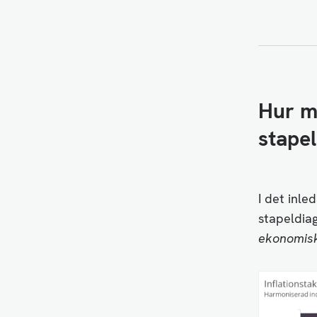
Hur ma
stapel
I det inle
stapeldia
ekonomis