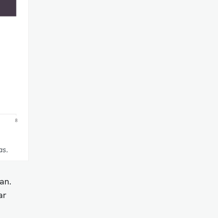
as.
an.
ar