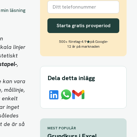
 min läsning
Starta gratis provperiod
en
500+ företag
•
4.9
på Google
•
kala linjer
12 år på marknaden
tetiskt
stapel-
,
Dela detta inlägg
je kan vara
 mållinje,
t enkelt
ar inget
 således
t de är så
MEST POPULÄR
Grundkurs i Excel