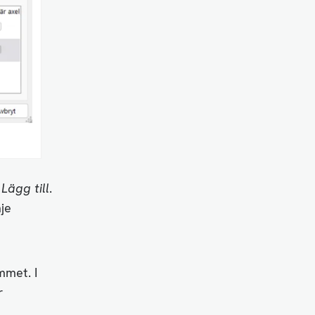
e
Lägg till
.
nje
mmet. I
r