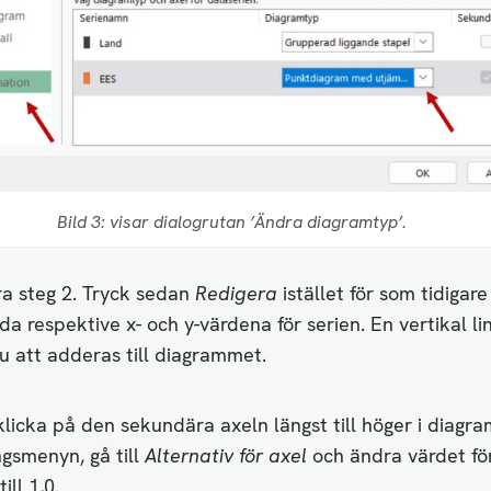
Bild 3: visar dialogrutan ’Ändra diagramtyp’.
ra steg 2. Tryck sedan
Redigera
istället för som tidigar
da respektive x- och y-värdena för serien. En vertikal li
 att adderas till diagrammet.
licka på den sekundära axeln längst till höger i diagra
gsmenyn, gå till
Alternativ för axel
och ändra värdet fö
ll 1,0.