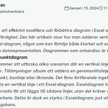
las
Januari 15, 2024
11
uktutvecklare
att effektivt modifiera och förbättra diagram i Excel 
färdighet. Den här artikeln visar hur man adderar verti
cel-diagram, något som kan förhöja både klarhet och es
in datarepresentation. Diagrammen som avhandlas är
punkt
diagram
.
ommer att utforska olika scenarion där en vertikal lin
. Tillämpningar såsom att addera en genomsnittslinje,
nkt, baslinje eller liknande. Det finns fortfarande inge
ita en vertikal linje i ett Excel-diagram. Exceldiagram h
ernativ för att lägga till sådana linjer, utan det kräver
rbete. Detta är dock en styrka i Exceldiagram; just at
ngsbara.