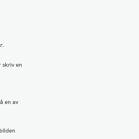
r
.
 skriv en
på en av
 bilden