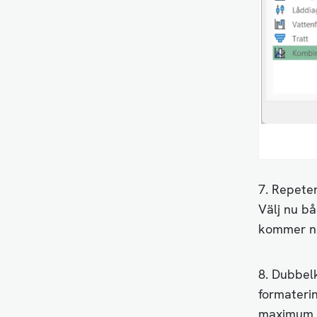
7. Repete
Välj nu bå
kommer nu
8. Dubbelk
formaterin
maximum ti