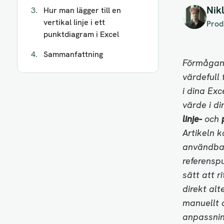
Nik
Hur man lägger till en
vertikal linje i ett
Prod
punktdiagram i Excel
Sammanfattning
Förmågan 
värdefull 
i dina Ex
värde i d
linje-
och
Artikeln k
användbar
referenspu
sätt att r
direkt alt
manuellt a
anpassni