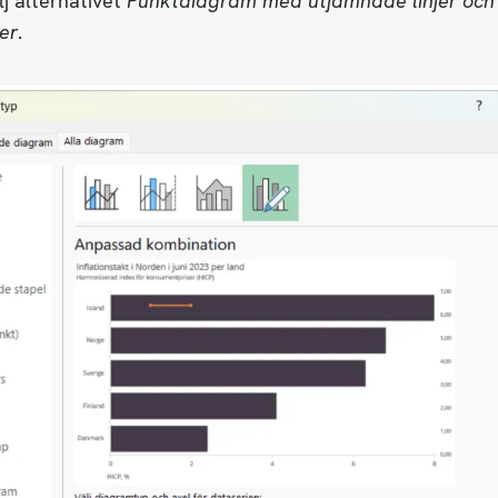
j alternativet
Punktdiagram med utjämnade linjer och
er
.