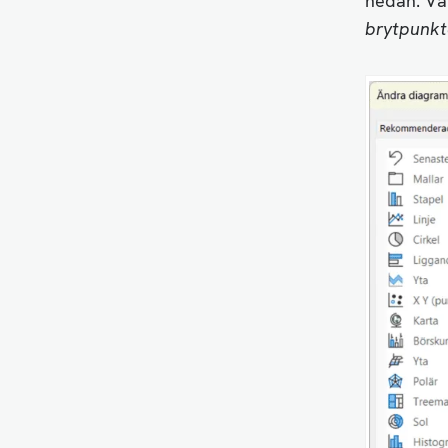
nedan. Väl
brytpunkt