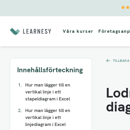
Vidare
till
Våra kurser
Företagsanp
innehåll
TILLBAKA
Innehållsförteckning
Hur man lägger till en
Lodr
vertikal linje i ett
stapeldiagram i Excel
dia
Hur man lägger till en
vertikal linje i ett
linjediagram i Excel