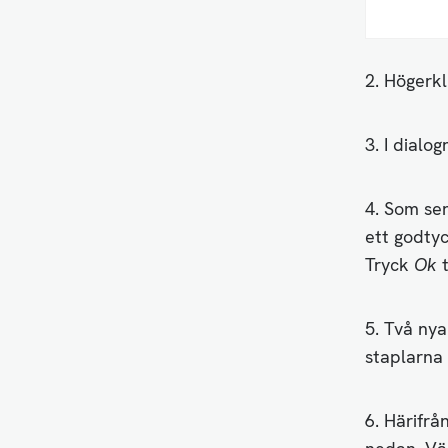
2. Högerkl
3. I dialo
4. Som ser
ett godty
Tryck
Ok
5. Två nya
staplarna
6. Härifrå