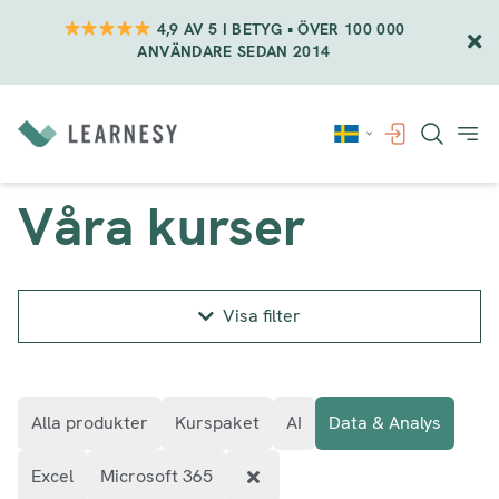
4,9 AV 5 I BETYG • ÖVER 100 000
ANVÄNDARE SEDAN 2014
Vidare
till
innehåll
Våra kurser
Visa filter
Alla produkter
Kurspaket
AI
Data & Analys
Excel
Microsoft 365