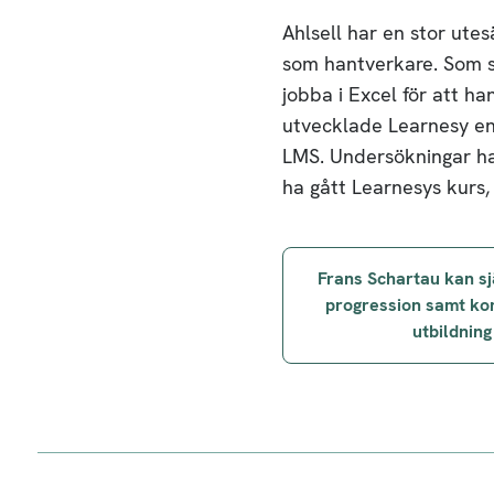
Ahlsell har en stor ute
som hantverkare. Som sä
jobba i Excel för att ha
utvecklade Learnesy en 
LMS. Undersökningar har
ha gått Learnesys kurs, 
Post
Frans Schartau kan sj
navigation
progression samt ko
utbildning