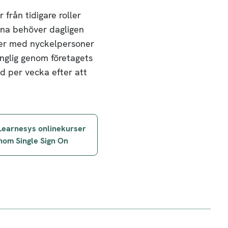
från tidigare roller
arna behöver dagligen
vjuer med nyckelpersoner
nglig genom företagets
id per vecka efter att
Learnesys onlinekurser
enom Single Sign On