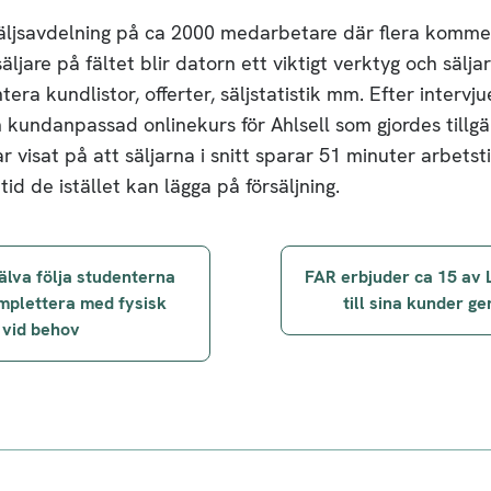
säljsavdelning på ca 2000 medarbetare där flera kommer 
ljare på fältet blir datorn ett viktigt verktyg och sälj
ntera kundlistor, offerter, säljstatistik mm. Efter inter
kundanpassad onlinekurs för Ahlsell som gjordes tillgä
 visat på att säljarna i snitt sparar 51 minuter arbetst
tid de istället kan lägga på försäljning.
älva följa studenterna
FAR erbjuder ca 15 av 
mplettera med fysisk
till sina kunder g
 vid behov