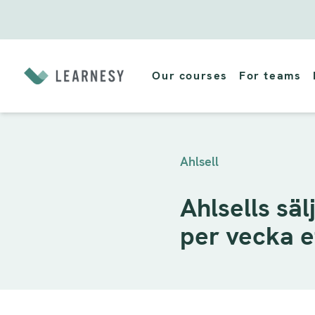
Skip
to
Our courses
For teams
content
Ahlsell
Ahlsells säl
per vecka e