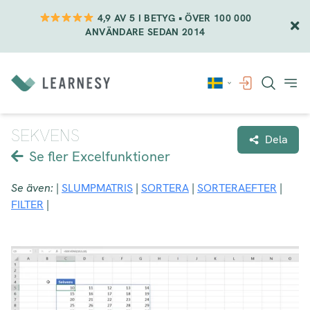
4,9 AV 5 I BETYG • ÖVER 100 000
ANVÄNDARE SEDAN 2014
Vidare
till
innehåll
SEKVENS
Dela
Se fler Excelfunktioner
Se även:
|
SLUMPMATRIS
|
SORTERA
|
SORTERAEFTER
|
FILTER
|