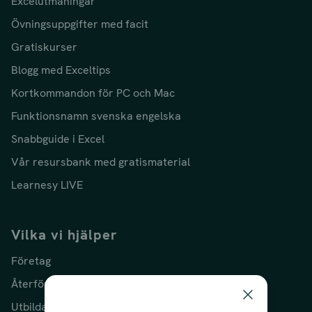
Excelutmaningar
Övningsuppgifter med facit
Gratiskurser
Blogg med Exceltips
Kortkommandon för PC och Mac
Funktionsnamn svenska engelska
Snabbguide i Excel
Vår resursbank med gratismaterial
Learnesy LIVE
Vilka vi hjälper
Företag
Återförsäljare
Utbildare