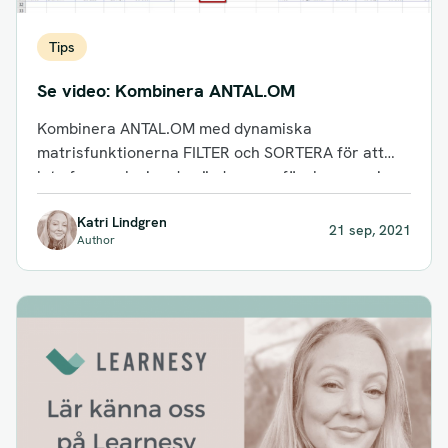
Tips
Se video: Kombinera ANTAL.OM
Kombinera ANTAL.OM med dynamiska
matrisfunktionerna FILTER och SORTERA för att
leta fram och visa de värden som förekommer i
två...
Katri Lindgren
21 sep, 2021
Author