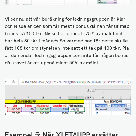
Vi ser nu att vår beräkning för ledningsgruppen är klar
och Nisse är den som får mest i bonus då han får ut max
bonus på 100 tkr. Nisse har uppnått 75% av målet och
har hela 80 tkr i månadslön varmed han för detta skulle
fått 108 tkr om styrelsen inte satt ett tak på 100 tkr. Pia
är den enda i ledningsgruppen som inte får någon bonus
då kravet är att uppnå minst 50% av målet.
Exempel 5: När XLETAUPP ersätter