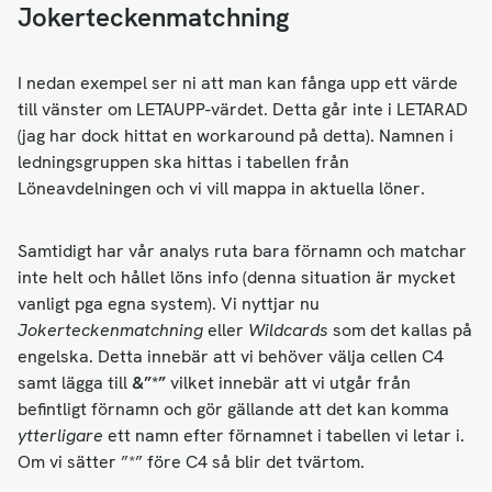
Jokerteckenmatchning
I nedan exempel ser ni att man kan fånga upp ett värde
till vänster om LETAUPP-värdet. Detta går inte i LETARAD
(jag har dock hittat en workaround på detta). Namnen i
ledningsgruppen ska hittas i tabellen från
Löneavdelningen och vi vill mappa in aktuella löner.
Samtidigt har vår analys ruta bara förnamn och matchar
inte helt och hållet löns info (denna situation är mycket
vanligt pga egna system). Vi nyttjar nu
Jokerteckenmatchning
eller
Wildcards
som det kallas på
engelska. Detta innebär att vi behöver välja cellen C4
samt lägga till
&”*”
vilket innebär att vi utgår från
befintligt förnamn och gör gällande att det kan komma
ytterligare
ett namn efter förnamnet i tabellen vi letar i.
Om vi sätter ”*” före C4 så blir det tvärtom.