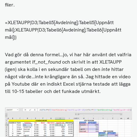
filer.
=XLETAUPP(D3;Tabell5[Avdelning];Tabell5[Uppnått
mål];XLETAUPP(D3;Tabell6[Avdelning];Tabell6[Uppnått
mål]))
Vad gör då denna formel…jo, vi har här använt det valfria
argumentet
If_not_found
och skrivit in att XLETAUPP
(igen) ska kolla i en sekundär tabell om den
inte
hittar
något värde…inte krångligare än så. Jag hittade en video
på Youtube där en indiskt Excel stjärna testade att lägga
till 10-15 tabeller och det funkade utmärkt.