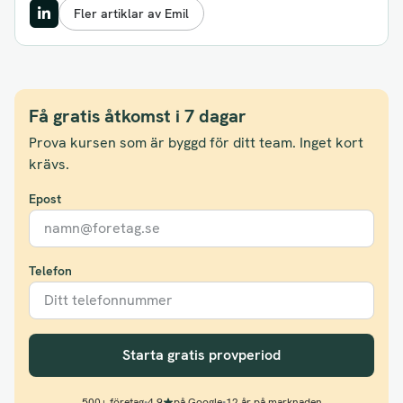
Fler artiklar av Emil
Få gratis åtkomst i 7 dagar
Prova kursen som är byggd för ditt team. Inget kort
krävs.
Epost
Telefon
Starta gratis provperiod
500+ företag
•
4.9
på Google
•
12 år på marknaden