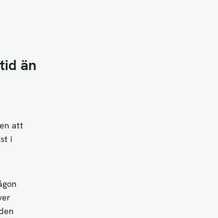
tid än
en att
st i
Någon
ver
 den