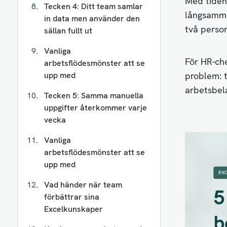
Med tiden
Tecken 4: Ditt team samlar
långsammar
in data men använder den
två perso
sällan fullt ut
Vanliga
För HR-ch
arbetsflödesmönster att se
upp med
problem: 
arbetsbel
Tecken 5: Samma manuella
uppgifter återkommer varje
vecka
Vanliga
arbetsflödesmönster att se
upp med
Vad händer när team
förbättrar sina
Excelkunskaper