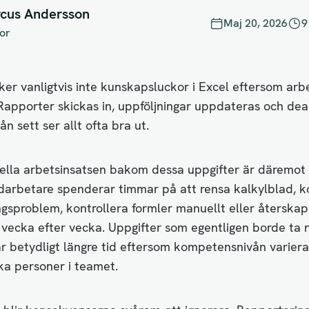
cus Andersson
Maj 20, 2026
9
or
er vanligtvis inte kunskapsluckor i Excel eftersom arb
. Rapporter skickas in, uppföljningar uppdateras och dea
rån sett ser allt ofta bra ut.
lla arbetsinsatsen bakom dessa uppgifter är däremot 
edarbetare spenderar timmar på att rensa kalkylblad, k
ngsproblem, kontrollera formler manuellt eller återsk
 vecka efter vecka. Uppgifter som egentligen borde ta 
r betydligt längre tid eftersom kompetensnivån varierar
ka personer i teamet.