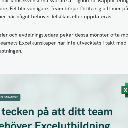
 blir konsekvenserna svårare att ignorera. Rapporterin
e. Fel blir vanligare. Team börjar förlita sig allt mer på
ner när något behöver felsökas eller uppdateras.
efer och avdelningsledare pekar dessa mönster ofta 
teamets Excelkunskaper har inte utvecklats i takt med
astningen.