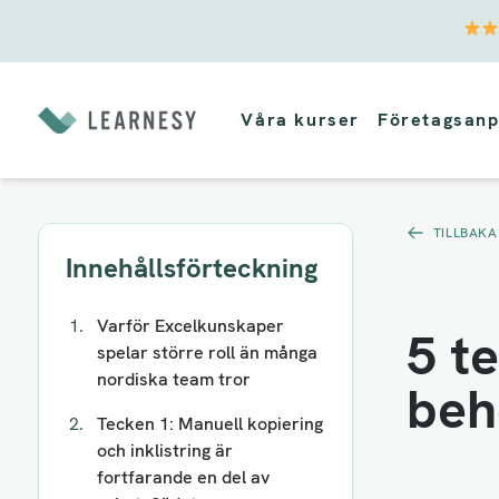
Vidare
till
Våra kurser
Företagsanp
innehåll
TILLBAKA
Innehållsförteckning
Varför Excelkunskaper
5 t
spelar större roll än många
nordiska team tror
beh
Tecken 1: Manuell kopiering
och inklistring är
fortfarande en del av