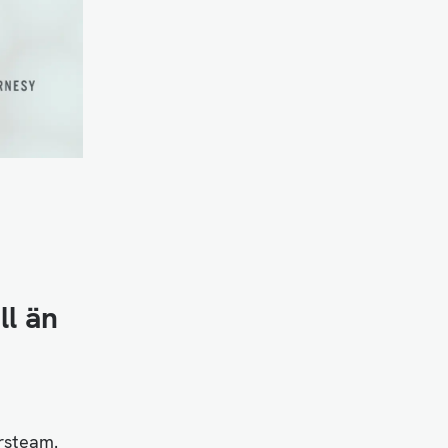
ll än
ärsteam.