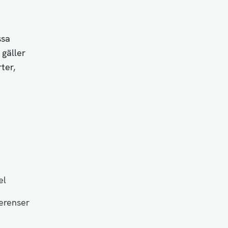
ssa
gäller
ter,
el
ferenser