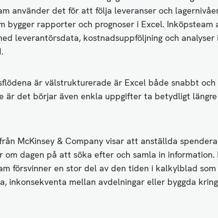
am använder det för att följa leveranser och lagernivåer
m bygger rapporter och prognoser i Excel. Inköpsteam 
med leverantörsdata, kostnadsuppföljning och analyser 
.
flödena är välstrukturerade är Excel både snabbt och p
e är det börjar även enkla uppgifter ta betydligt längre
 från McKinsey & Company visar att anställda spendera
r om dagen på att söka efter och samla in information.
m försvinner en stor del av den tiden i kalkylblad som
ra, inkonsekventa mellan avdelningar eller byggda krin