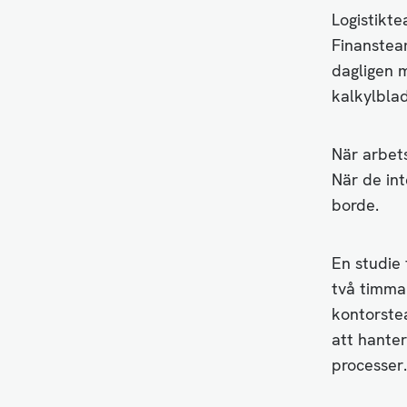
Logistikte
Finanstea
dagligen 
kalkylblad
När arbets
När de int
borde.
En studie
två timma
kontorstea
att hante
processer.