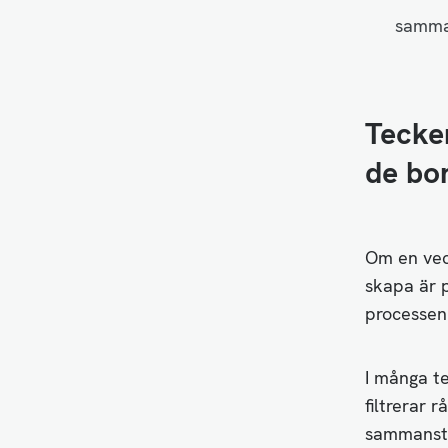
samma
Tecken
de bo
Om en vec
skapa är p
processen
I många t
filtrerar 
sammanstä