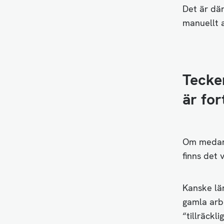
Det är där
manuellt 
Tecken
är for
Om medarb
finns det 
Kanske lär
gamla arbe
“tillräckl