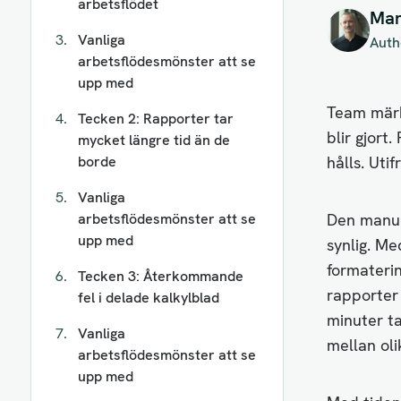
arbetsflödet
Mar
Vanliga
Auth
arbetsflödesmönster att se
upp med
Team märk
Tecken 2: Rapporter tar
blir gjort
mycket längre tid än de
borde
hålls. Utif
Vanliga
arbetsflödesmönster att se
Den manue
upp med
synlig. M
formateri
Tecken 3: Återkommande
rapporter
fel i delade kalkylblad
minuter ta
Vanliga
mellan oli
arbetsflödesmönster att se
upp med