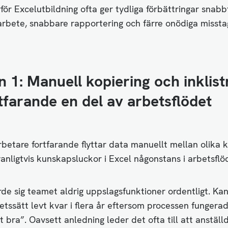
för Excelutbildning ofta ger tydliga förbättringar snabb
arbete, snabbare rapportering och färre onödiga missta
 1: Manuell kopiering och inklist
tfarande en del av arbetsflödet
etare fortfarande flyttar data manuellt mellan olika k
vanligtvis kunskapsluckor i Excel någonstans i arbetsflö
de sig teamet aldrig uppslagsfunktioner ordentligt. Ka
tssätt levt kvar i flera år eftersom processen fungera
igt bra”. Oavsett anledning leder det ofta till att anställ