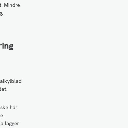
t. Mindre
g.
ring
alkylblad
det.
nske har
de
da lägger