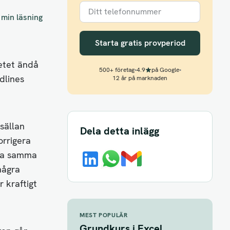
 min läsning
Starta gratis provperiod
etet ändå
500+ företag
•
4.9
på Google
•
dlines
12 år på marknaden
sällan
Dela detta inlägg
orrigera
apa samma
några
 kraftigt
MEST POPULÄR
Grundkurs i Excel