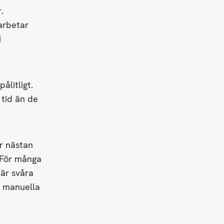
.
arbetar
i
ålitligt.
 tid än de
r nästan
 För många
 är svåra
g manuella