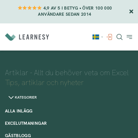
4,9 AV 5 I BETYG • ÖVER 100 000
ANVÄNDARE SEDAN 2014
Vidare
till
innehåll
Artiklar - Allt du behöver veta om Excel
Tips, artiklar och nyheter
KATEGORIER
ALLA INLÄGG
EXCELUTMANINGAR
GÄSTBLOGG