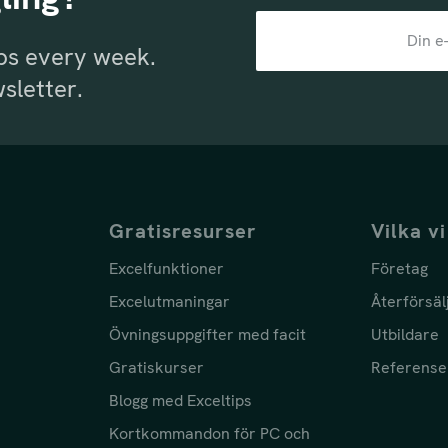
ips every week.
sletter.
Gratisresurser
Vilka vi
Excelfunktioner
Företag
Excelutmaningar
Återförsäl
Övningsuppgifter med facit
Utbildare
Gratiskurser
Referense
Blogg med Exceltips
Kortkommandon för PC och