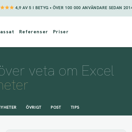
4,9 AV 5 I BETYG • ÖVER 100 000 ANVÄNDARE SEDAN 201
assat
Referenser
Priser
ehöver veta om Excel
heter
NYHETER
ÖVRIGT
POST
TIPS