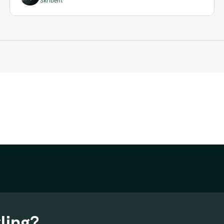
Skribent
ling?