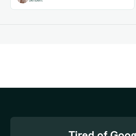
Skribent
Tired of Goog