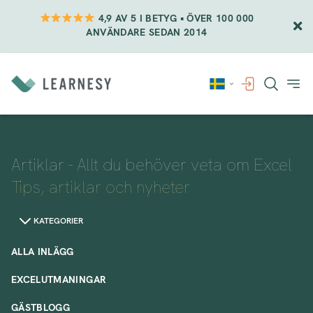
4,9 AV 5 I BETYG • ÖVER 100 000
ANVÄNDARE SEDAN 2014
Vidare
till
innehåll
Artiklar - Allt du behöver veta om Excel
Tips, artiklar och nyheter
KATEGORIER
ALLA INLÄGG
EXCELUTMANINGAR
GÄSTBLOGG