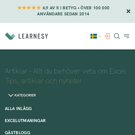
4,9 AV 5 I BETYG • ÖVER 100 000
ANVÄNDARE SEDAN 2014
Vidare
till
innehåll
Artiklar - Allt du behöver veta om Excel
Tips, artiklar och nyheter
KATEGORIER
ALLA INLÄGG
EXCELUTMANINGAR
GÄSTBLOGG