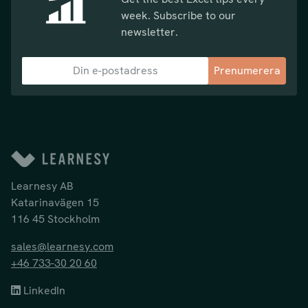
week. Subscribe to our
newsletter.
Prenumerera
Learnesy AB
Katarinavägen 15
116 45 Stockholm
sales@learnesy.com
+46 733-30 20 60
LinkedIn