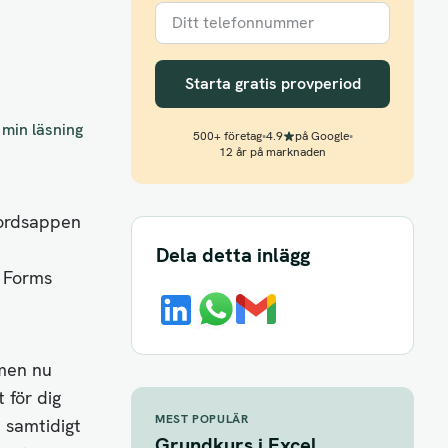
Starta gratis provperiod
 min läsning
500+ företag
•
4.9
på Google
•
12 år på marknaden
bordsappen
Dela detta inlägg
t Forms
 men nu
 för dig
MEST POPULÄR
 samtidigt
Grundkurs i Excel