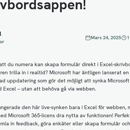
ivbordsappen!
l
Mars 24, 2025
1
or
 att du numera kan skapa formulär direkt i Excel-skriv
ren trilla in i realtid? Microsoft har äntligen lanserat en
tad uppdatering som gör det möjligt att synka Microsof
d Excel – utan att behöva gå via webben.
fungerade den här live-synken bara i Excel för webben,
ed Microsoft 365-licens dra nytta av funktionen! Perfekt
amla in feedback, göra enkäter eller skapa formulär och