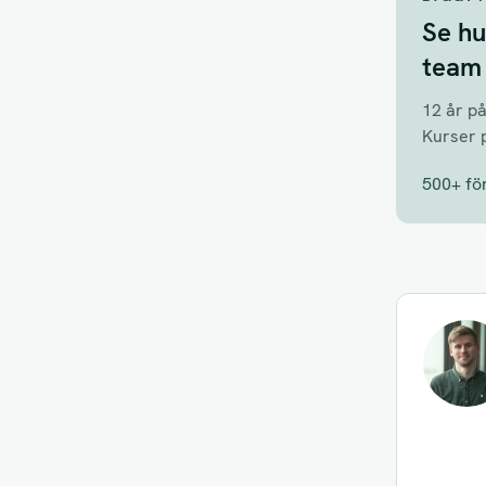
Se hu
team
12 år p
Kurser 
500+ fö