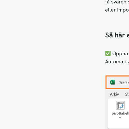
få svaren 
eller impo
Så här 
Öppna e
Automatis