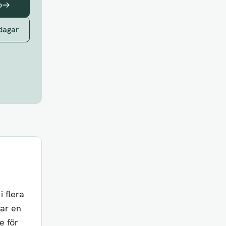
o
 dagar
 flera
har en
e för