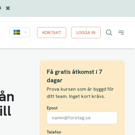
4
KONTAKT
LOGGA IN
Få gratis åtkomst i 7
dagar
Prova kursen som är byggd för
rån
ditt team. Inget kort krävs.
ll
Epost
Telefon