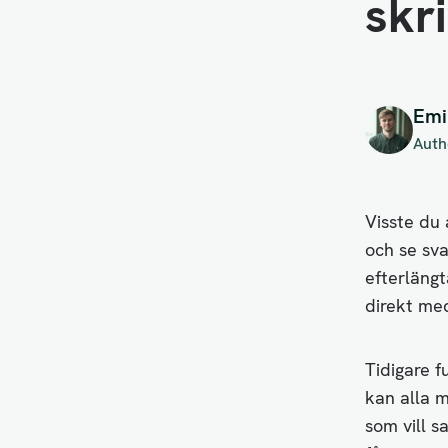
skr
Emi
Auth
Visste du
och se sva
efterläng
direkt me
Tidigare 
kan alla m
som vill s