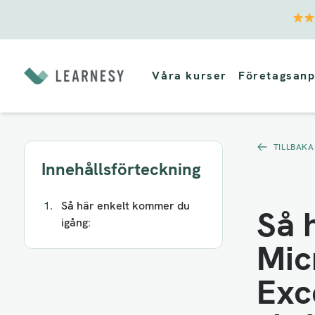
Vidare
till
Våra kurser
Företagsanp
innehåll
TILLBAKA
Innehållsförteckning
Så här enkelt kommer du
Så 
igång:
Mic
Exc