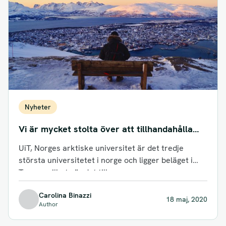
Nyheter
Vi är mycket stolta över att tillhandahålla
kurser till UiT – världens nordligaste
UiT, Norges arktiske universitet är det tredje
universitet!
största universitetet i norge och ligger beläget i
Tromsø vilket gör det till...
Carolina Binazzi
18 maj, 2020
Author