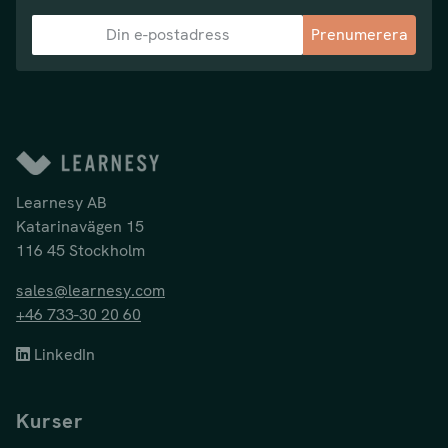
Prenumerera
Learnesy AB
Katarinavägen 15
116 45 Stockholm
sales@learnesy.com
+46 733-30 20 60
LinkedIn
Kurser