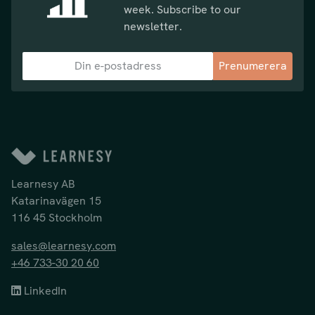
week. Subscribe to our
newsletter.
Prenumerera
Learnesy AB
Katarinavägen 15
116 45 Stockholm
sales@learnesy.com
+46 733-30 20 60
LinkedIn