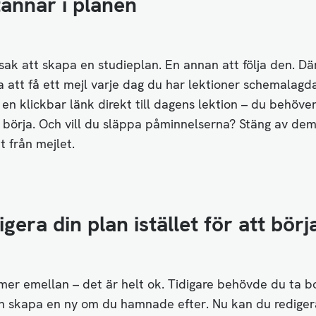
tannar i planen
sak att skapa en studieplan. En annan att följa den. Dä
a att få ett mejl varje dag du har lektioner schemalagda
 en klickbar länk direkt till dagens lektion – du behöve
h börja. Och vill du släppa påminnelserna? Stäng av de
t från mejlet.
igera din plan istället för att bör
er emellan – det är helt ok. Tidigare behövde du ta b
h skapa en ny om du hamnade efter. Nu kan du rediger