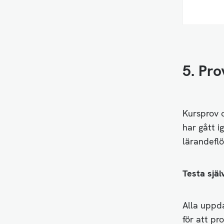
5. Pr
Kursprov o
har gått i
lärandeflö
Testa själ
Alla uppda
för att pr