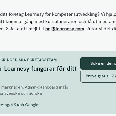
ditt företag Learnesy för kompetensutveckling? Vi hjäl
att komma igång med kursplaneraren och få ut mesta m
n. Skicka ett mejl till
hej@learnesy.com
så tar vi det dä
FÖR NORDISKA FÖRETAGSTEAM
Boka en dem
r Learnesy fungerar för ditt
Prova gratis i 7
å marknaden. Admin-dashboard ingår.
på svenska och norska
retag
•
4.9
på Google