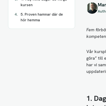
Mar
kursen
Auth
5. Proven hamnar där de
hör hemma
Fem förbät
kompetens
Vår kurspl
göra” til
har vi sam
uppdaterin
1. Dag