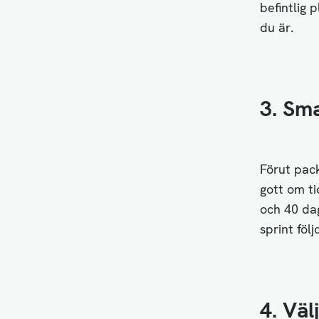
befintlig 
du är.
3. Sma
Förut pac
gott om ti
och 40 dag
sprint föl
4. Väl