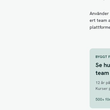
Använder 
ert team 
plattforme
BYGGT 
Se hu
team
12 år p
Kurser 
500+ fö