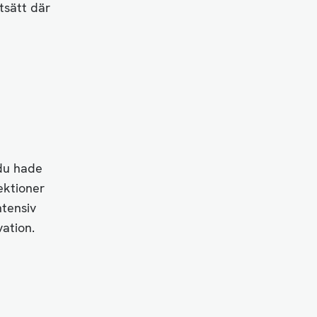
tsätt där
du hade
ektioner
ntensiv
vation.