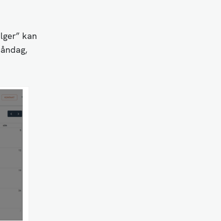
elger” kan
Måndag,