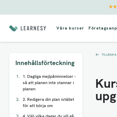
Vidare
till
Våra kurser
Företagsanp
innehåll
TILLBAKA
Innehållsförteckning
1. Dagliga mejlpåminnelser -
Kur
så att planen inte stannar i
planen
upg
2. Redigera din plan istället
för att börja om
4. Välj vilka dagar du vill gå