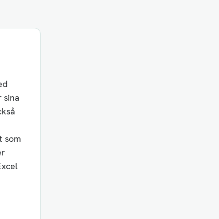
ed
 sina
ckså
t som
er
Excel