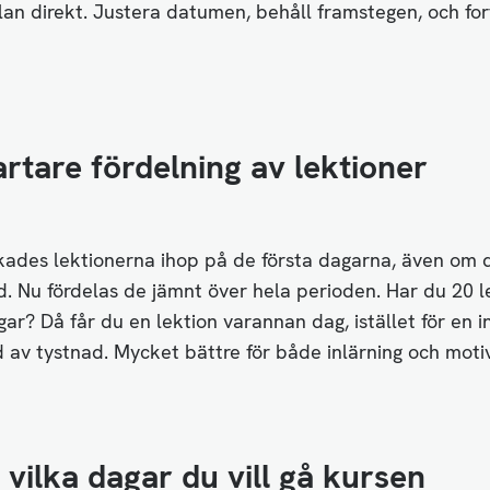
plan direkt. Justera datumen, behåll framstegen, och for
rtare fördelning av lektioner
kades lektionerna ihop på de första dagarna, även om 
d. Nu fördelas de jämnt över hela perioden. Har du 20 l
ar? Då får du en lektion varannan dag, istället för en i
jd av tystnad. Mycket bättre för både inlärning och moti
j vilka dagar du vill gå kursen