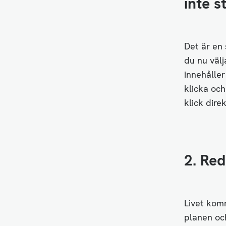
inte s
Det är en 
du nu välj
innehåller
klicka oc
klick direk
2. Red
Livet komm
planen oc