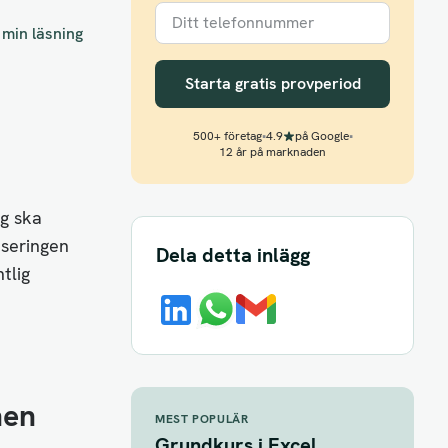
 min läsning
Starta gratis provperiod
500+ företag
•
4.9
på Google
•
12 år på marknaden
ag ska
nseringen
Dela detta inlägg
tlig
nen
MEST POPULÄR
Grundkurs i Excel