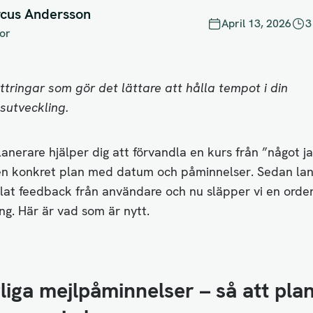
cus Andersson
April 13, 2026
3
or
tringar som gör det lättare att hålla tempot i din
utveckling.
anerare hjälper dig att förvandla en kurs från ”något j
l en konkret plan med datum och påminnelser. Sedan la
lat feedback från användare och nu släpper vi en orden
g. Här är vad som är nytt.
liga mejlpåminnelser – så att pla