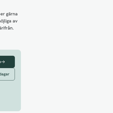
per gärna
öjliga av
rifrån.
o
 dagar