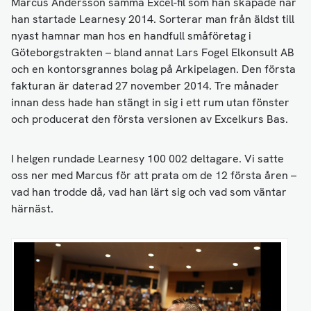
Marcus Andersson samma Excel-fil som han skapade när
han startade Learnesy 2014. Sorterar man från äldst till
nyast hamnar man hos en handfull småföretag i
Göteborgstrakten – bland annat Lars Fogel Elkonsult AB
och en kontorsgrannes bolag på Arkipelagen. Den första
fakturan är daterad 27 november 2014. Tre månader
innan dess hade han stängt in sig i ett rum utan fönster
och producerat den första versionen av Excelkurs Bas.
I helgen rundade Learnesy 100 002 deltagare. Vi satte
oss ner med Marcus för att prata om de 12 första åren –
vad han trodde då, vad han lärt sig och vad som väntar
härnäst.