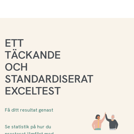
ETT
TÄCKANDE
OCH
STANDARDISERAT
EXCELTEST
Få ditt resultat genast
Se statistik på hur du
presterat jämfört med