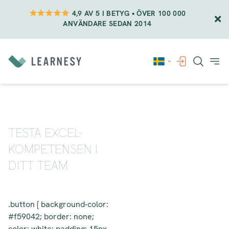
4,9 AV 5 I BETYG • ÖVER 100 000
ANVÄNDARE SEDAN 2014
Vidare
till
innehåll
TESTA EXCEL-
KOMPETENSEN I
DITT TEAM
.button { background-color:
#f59042; border: none;
color: white; padding: 15px