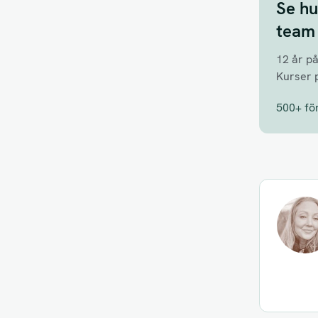
Se hu
team
12 år p
Kurser 
500+ fö