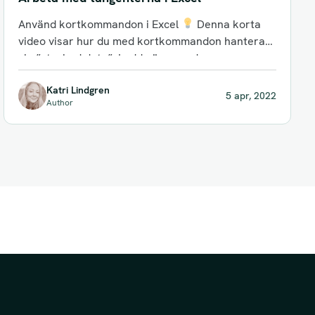
Använd kortkommandon i Excel
Denna korta
video visar hur du med kortkommandon hanterar
sk. ”stacked data”. Ladda även ned...
Katri Lindgren
5 apr, 2022
Author