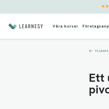
Vidare
till
Våra kurser
Företagsanp
innehåll
TILLBAKA
Ett 
piv