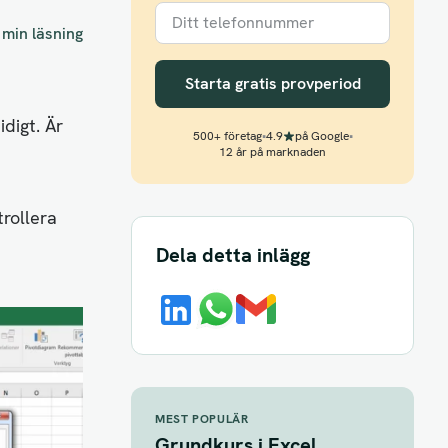
 min läsning
Starta gratis provperiod
idigt. Är
500+ företag
•
4.9
på Google
•
12 år på marknaden
trollera
Dela detta inlägg
MEST POPULÄR
Grundkurs i Excel