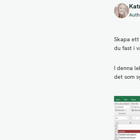
Kat
Auth
Skapa ett 
du fast i 
I denna le
det som sy