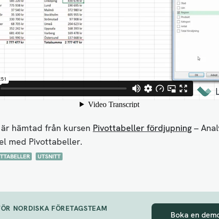
 är hämtad från kursen
Pivottabeller fördjupning
– Anal
el med Pivottabeller.
TTABELLER
UTSNITT
FÖR NORDISKA FÖRETAGSTEAM
Boka en dem