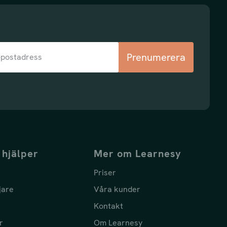
Prenumerera
 hjälper
Mer om Learnesy
Priser
jare
Våra kunder
Kontakt
r
Om Learnesy