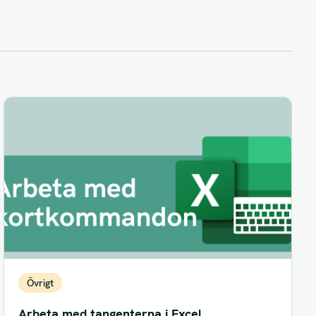
Övrigt
Arbeta med tangenterna i Excel