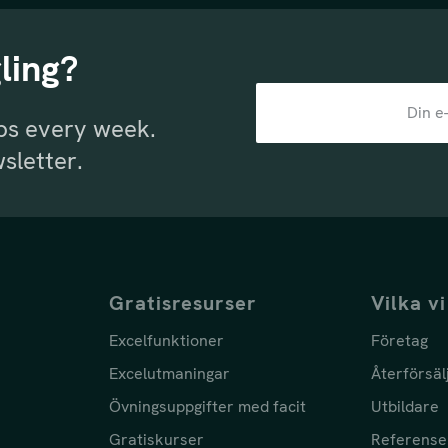
ling?
ips every week.
sletter.
Gratisresurser
Vilka vi
Excelfunktioner
Företag
Excelutmaningar
Återförsäl
Övningsuppgifter med facit
Utbildare
Gratiskurser
Referense