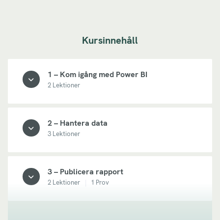
Kursinnehåll
1 – Kom igång med Power BI
2 Lektioner
KURSINNEHÅLL
2 – Hantera data
3 Lektioner
Kursintroduktion
KURSINNEHÅLL
3 – Publicera rapport
2 Lektioner
|
1 Prov
Varför Power BI?
Importera data & hantera relationer
KURSINNEHÅLL