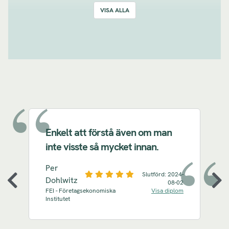
VISA ALLA
Granska data
Publicera rapport
Visualiseringar
Quiz – Power BI på en kvart
Nästa steg
Enkelt att förstå även om man
inte visste så mycket innan.
Per
Slutförd:
2024-
Dohlwitz
08-02
FEI - Företagsekonomiska
Visa diplom
Institutet