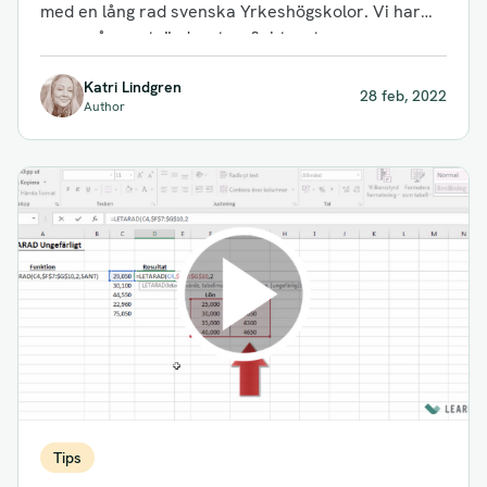
Yrkeshögskoleutbildning?
med en lång rad svenska Yrkeshögskolor. Vi har
genom åren utvärderat, reflekterat...
Katri Lindgren
28 feb, 2022
Author
Tips