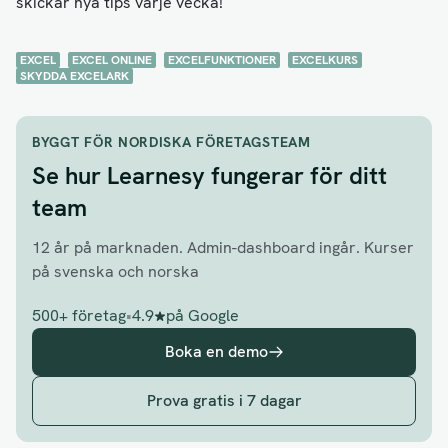
skickar nya tips varje vecka!
EXCEL
EXCEL ONLINE
EXCELFUNKTIONER
EXCELKURS
SKYDDA EXCELARK
BYGGT FÖR NORDISKA FÖRETAGSTEAM
Se hur Learnesy fungerar för ditt
team
12 år på marknaden. Admin-dashboard ingår. Kurser
på svenska och norska
500+ företag
•
4.9
på Google
Boka en demo
Prova gratis i 7 dagar