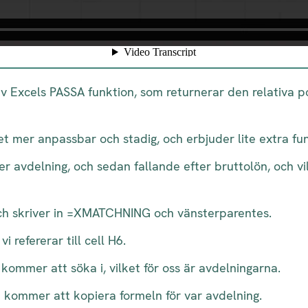
xcels PASSA funktion, som returnerar den relativa pos
mer anpassbar och stadig, och erbjuder lite extra funk
ter avdelning, och sedan fallande efter bruttolön, och vi
n och skriver in =XMATCHNING och vänsterparentes.
 refererar till cell H6.
ommer att söka i, vilket för oss är avdelningarna.
i kommer att kopiera formeln för var avdelning.