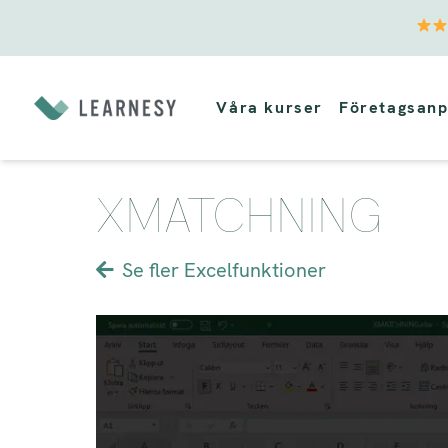
Vidare
till
Våra kurser
Företagsanp
innehåll
XMATCHNING
Se fler Excelfunktioner