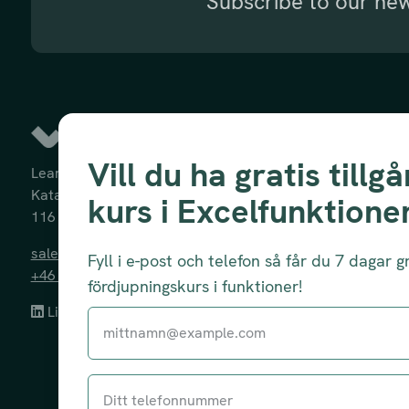
Subscribe to our new
Kurser
Vill du ha gratis tillgå
Excelkurser
Learnesy AB
Katarinavägen 15
Dataanalys
kurs i Excelfunktione
116 45 Stockholm
Powerprogram
sales@learnesy.com
Yrkesanpassat
Fyll i e-post och telefon så får du 7 dagar gra
+46 733-30 20 60
fördjupningskurs i funktioner!
Gratis introkurser
LinkedIn