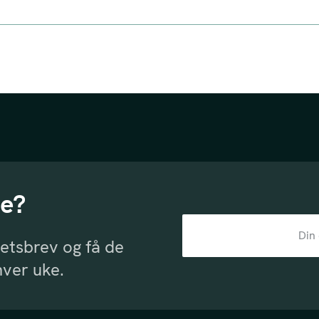
le?
etsbrev og få de
hver uke.