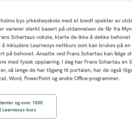
kholms bys yrkeshøyskole med et bredt spekter av utd
er varierer sterkt basert på utdannelsen de får fra Myn
rans Schartaus vokste, klarte de ikke å dekke behovet
e å inkludere Learnesys nettkurs som kan brukes på en 
sert på behovet. Ansatte ved Frans Schartau kan følge 
re med fysisk opplæring. I dag har Frans Schartau en 
er, så lenge de har tilgang til portalen, har de også tilga
cel, Word, PowerPoint og andre Office-programmer.
igasjon
udenter og over 1000
il Learnesys-kurs