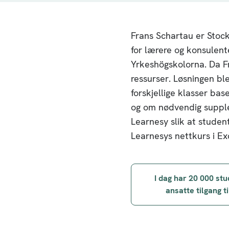
Frans Schartau er Stoc
for lærere og konsulent
Yrkeshögskolorna. Da F
ressurser. Løsningen bl
forskjellige klasser ba
og om nødvendig supple
Learnesy slik at student
Learnesys nettkurs i Ex
Innleggsnav
I dag har 20 000 st
ansatte tilgang t