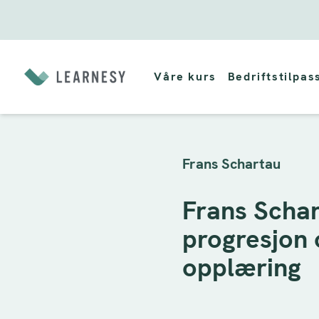
Hopp
til
Våre kurs
Bedriftstilpas
innholdet
Frans Schartau
Frans Schar
progresjon 
opplæring