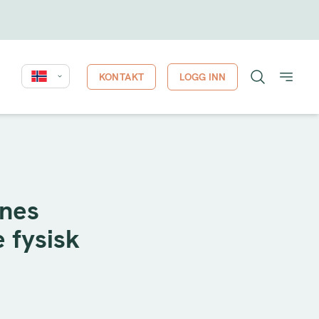
KONTAKT
LOGG INN
enes
 fysisk