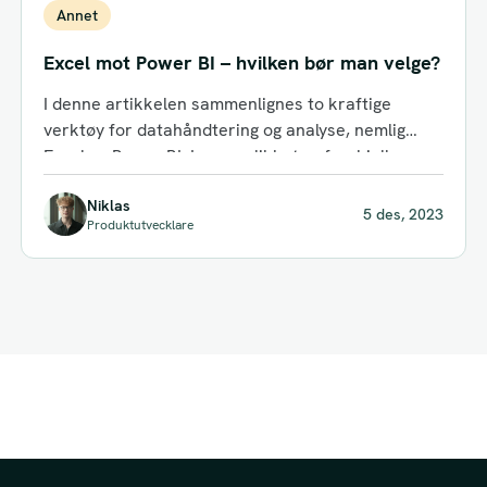
Annet
Excel mot Power BI – hvilken bør man velge?
I denne artikkelen sammenlignes to kraftige
verktøy for datahåndtering og analyse, nemlig
Excel og Power BI. Lær om likheter, forskjeller...
Niklas
5 des, 2023
Produktutvecklare