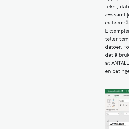
tekst, dat
«=» samt j
celleområd
Eksempler 
teller tom
datoer. Fo
det å bru
at ANTALL.
en beting