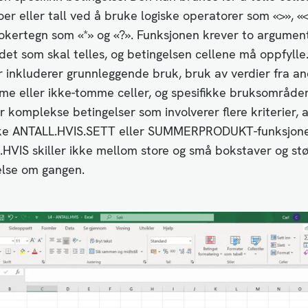
oer eller tall ved å bruke logiske operatorer som «>», «<
okertegn som «*» og «?». Funksjonen krever to argument
et som skal telles, og betingelsen cellene må oppfylle
inkluderer grunnleggende bruk, bruk av verdier fra and
me eller ikke-tomme celler, og spesifikke bruksområder
r komplekse betingelser som involverer flere kriterier, 
ke ANTALL.HVIS.SETT eller SUMMERPRODUKT-funksjon
HVIS skiller ikke mellom store og små bokstaver og st
else om gangen.