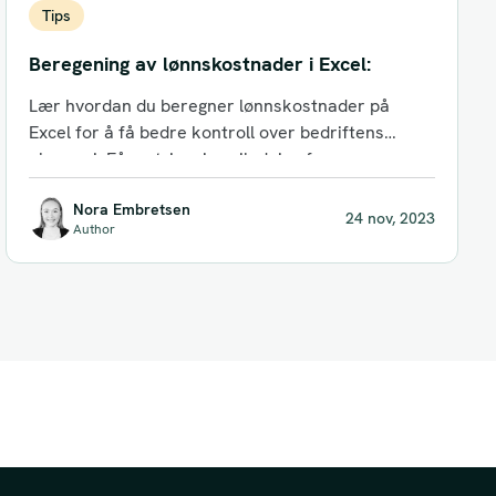
Tips
Beregening av lønnskostnader i Excel:
Lær hvordan du beregner lønnskostnader på
Excel for å få bedre kontroll over bedriftens
økonomi. Få en trinnvis veiledning for...
Nora Embretsen
24 nov, 2023
Author