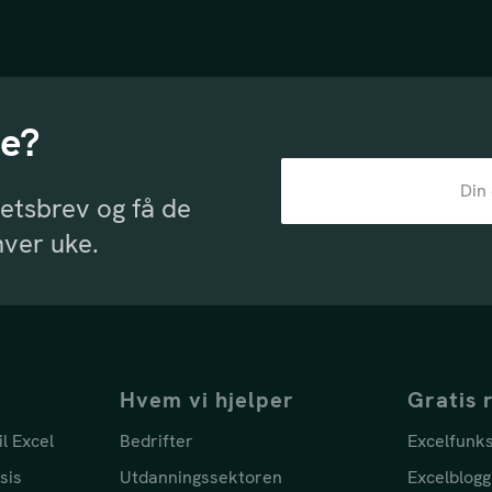
le?
etsbrev og få de
hver uke.
Hvem vi hjelper
Gratis 
il Excel
Bedrifter
Excelfunk
sis
Utdanningssektoren
Excelblogg