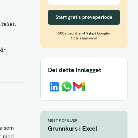
Start gratis prøveperiode
fellet,
r
500+ bedrifter
•
4.9
på Google
•
12 år i markedet
vår
Del dette innlegget
MEST POPULÆR
de som
Grunnkurs i Excel
er med