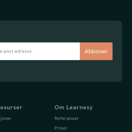
Abboner
resurser
Om Learnesy
sjoner
Referanser
Priser