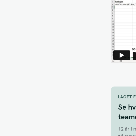
LAGET 
Se hv
teame
12 år i