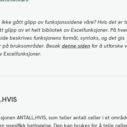
 ikke gått glipp av funksjonssidene våre? Hvis det er til
t glipp av et helt bibliotek av Excelfunksjoner. På hve
ide beskrives funksjonens formål, syntaks, og det gis
r på bruksområder. Besøk
denne siden
for å utforske 
v Excelfunksjoner.
.HVIS
sjonen ANTALL.HVIS, som teller antall celler i et områ
en spesifikk betingelse. Den kan brukes for å telle cell