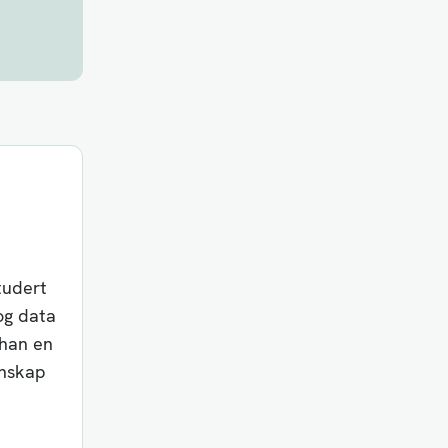
tudert
og data
r han en
nnskap