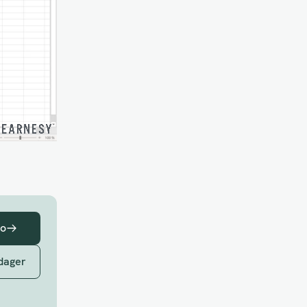
mo
 dager