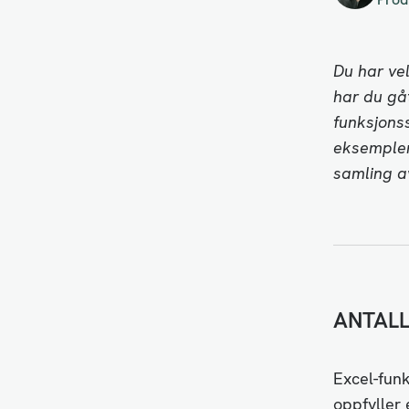
Du har vel
har du gåt
funksjonss
eksemple
samling a
ANTALL
Excel-funk
oppfyller 