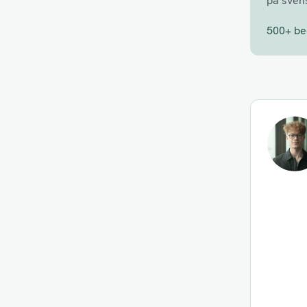
på sven
500+ be