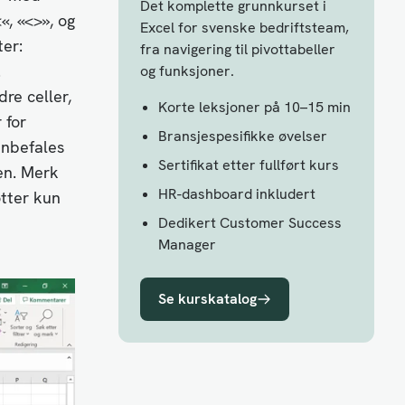
Det komplette grunnkurset i
«, «<>», og
Excel for svenske bedriftsteam,
er:
fra navigering til pivottabeller
.
og funksjoner.
re celler,
Korte leksjoner på 10–15 min
 for
Bransjespesifikke øvelser
anbefales
Sertifikat etter fullført kurs
en. Merk
HR-dashboard inkludert
øtter kun
Dedikert Customer Success
Manager
Se kurskatalog