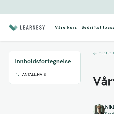
Hopp
til
Våre kurs
Bedriftstilpas
innholdet
TILBAKE 
Innholdsfortegnelse
ANTALL.HVIS
Vår
Nik
Prod