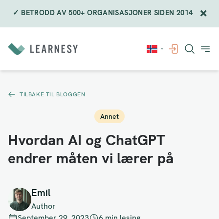
✓ BETRODD AV 500+ ORGANISASJONER SIDEN 2014
Hopp
til
innholdet
TILBAKE TIL BLOGGEN
Annet
Hvordan AI og ChatGPT
endrer måten vi lærer på
Emil
Author
September 29, 2023
6 min lesing