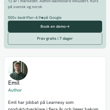
12 år i markedet. Admin-dashboard inkludert. Kurs
på svensk og norsk
500+ bedrifter
•
4.9
på Google
Book en demo
Prøv gratis i 7 dager
Emil
Author
Emil har jobbat på Learnesy som
produktutvecklare i flera år och ligger bakom