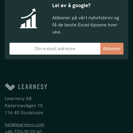
Lei av å google?
Abboner på vårt nyhetsbrev og
få de beste Excel-tipsene hver
uke.
Abboner
Learnesy AB
Katarinavägen 15
116 45 Stockholm
hei@learnesy.com
+46 733-30 20 60