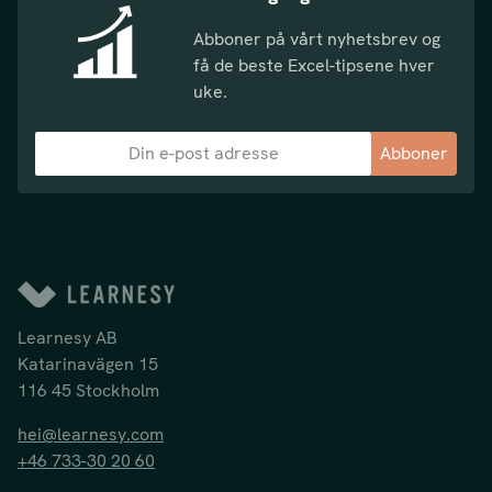
Abboner på vårt nyhetsbrev og
få de beste Excel-tipsene hver
uke.
Abboner
Learnesy AB
Katarinavägen 15
116 45 Stockholm
hei@learnesy.com
+46 733-30 20 60