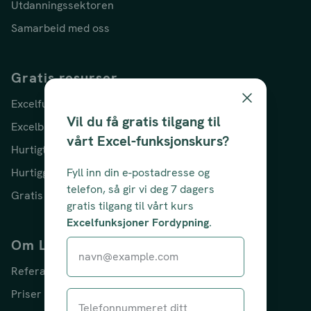
Utdanningssektoren
Samarbeid med oss
Gratis resurser
Excelfunksjoner
Vil du få gratis tilgang til
Excelblogg
vårt Excel-funksjonskurs?
Hurtigtaster
Hurtigguide i Excel
Fyll inn din e-postadresse og
telefon, så gir vi deg 7 dagers
Gratis kurs i Excel
gratis tilgang til vårt kurs
Excelfunksjoner Fordypning
.
Om Learnesy
Referanser
Priser