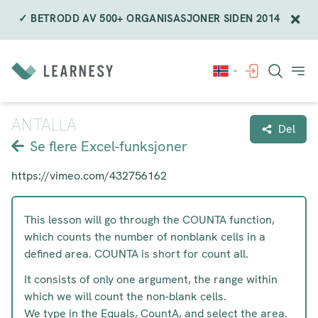
✓ BETRODD AV 500+ ORGANISASJONER SIDEN 2014
Hopp
til
innholdet
ANTALLA
Del
Se flere Excel-funksjoner
https://vimeo.com/432756162
This lesson will go through the COUNTA function,
which counts the number of nonblank cells in a
defined area. COUNTA is short for count all.
It consists of only one argument, the range within
which we will count the non-blank cells.
We type in the Equals, CountA, and select the area.