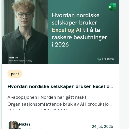
post
Hvordan nordiske selskaper bruker Excel og
AI til å ta raskere beslutninger i 2026
AI-adopsjonen i Norden har gått raskt.
Organisasjonsomfattende bruk av AI i produksjon
økte fra omtrent 7 % til 31 %...
Niklas
24 jul, 2026