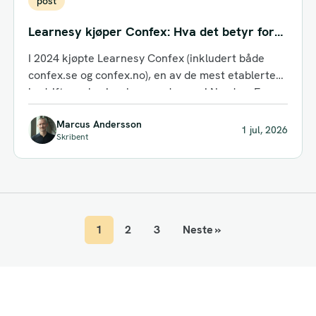
post
Learnesy kjøper Confex: Hva det betyr for
nordiske bedriftsgrupper
I 2024 kjøpte Learnesy Confex (inkludert både
confex.se og confex.no), en av de mest etablerte
bedriftsopplæringsleverandørene i Norden. For
HR-ledere...
Marcus Andersson
1 jul, 2026
Skribent
1
2
3
Neste »