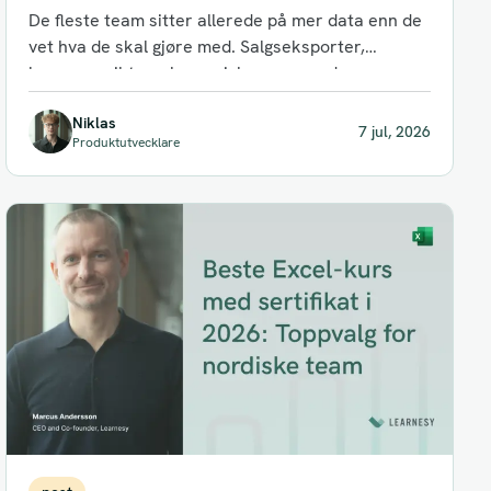
Hvorfor pivottabeller fortsatt betyr noe ved
De fleste team sitter allerede på mer data enn de
siden av AI
vet hva de skal gjøre med. Salgseksporter,
lageroversikter, økonomiske sammendrag...
Niklas
7 jul, 2026
Produktutvecklare