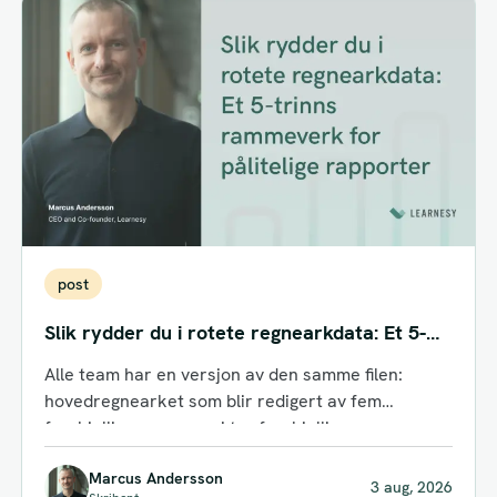
post
Slik rydder du i rotete regnearkdata: Et 5-
trinns rammeverk for pålitelige rapporter
Alle team har en versjon av den samme filen:
hovedregnearket som blir redigert av fem
forskjellige personer, i tre forskjellige...
Marcus Andersson
3 aug, 2026