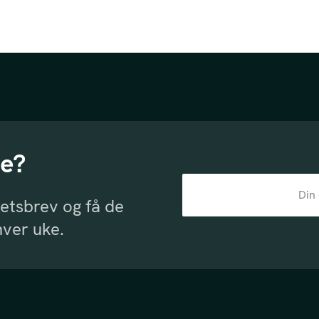
le?
etsbrev og få de
hver uke.