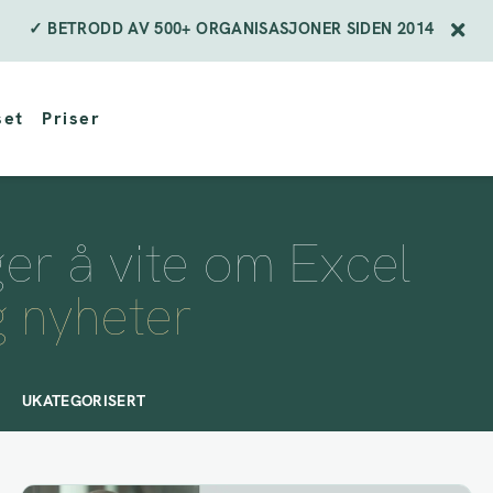
✓ BETRODD AV 500+ ORGANISASJONER SIDEN 2014
set
Priser
nger å vite om Excel
g nyheter
UKATEGORISERT