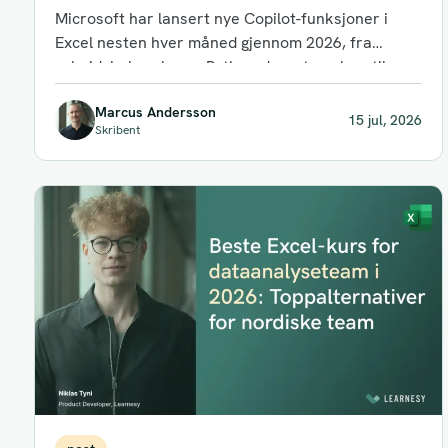
ikke kan) gjøre for team i 2026
Microsoft har lansert nye Copilot-funksjoner i
Excel nesten hver måned gjennom 2026, fra
arbeidsbokregler og Python-drevet analyse til
finansspesifikke «skills»....
Marcus Andersson
15 jul, 2026
Skribent