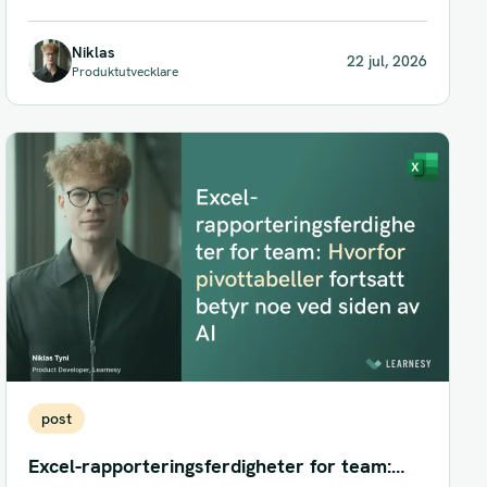
ærlige svaret at det...
Niklas
22 jul, 2026
Produktutvecklare
post
Excel-rapporteringsferdigheter for team: