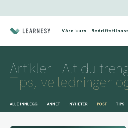
Hopp
til
Våre kurs
Bedriftstilpas
innholdet
Artikler - Alt du tre
Tips, veiledninger o
ALLE INNLEGG
ANNET
NYHETER
POST
TIPS