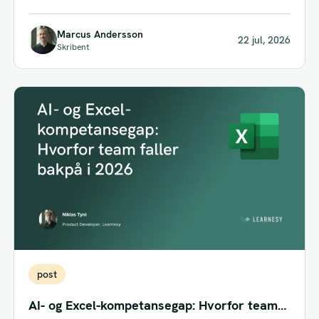
mislykkes fordi teamene bak...
Marcus Andersson
22 jul, 2026
Skribent
post
AI- og Excel-kompetansegap: Hvorfor team