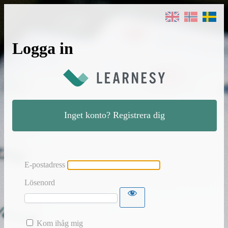
Logga in
Inget konto? Registrera dig
E-postadress
Lösenord
Kom ihåg mig